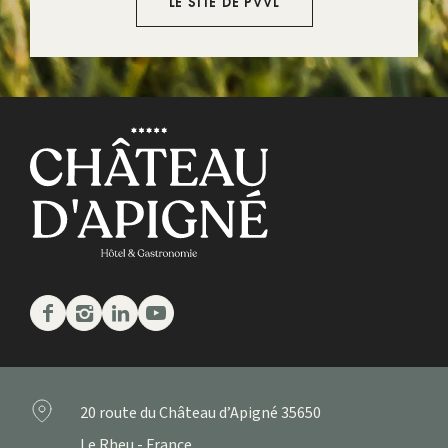
LE SITE DE PVVL
Facebook
Instagram
Linkedin
Youtube
20 route du Château d’Apigné
35650
Le Rheu - France