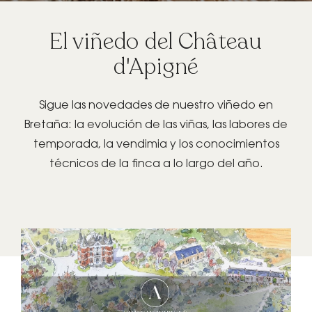
El viñedo del Château
GIFT BOX
d'Apigné
Sigue las novedades de nuestro viñedo en
Bretaña: la evolución de las viñas, las labores de
temporada, la vendimia y los conocimientos
RESERVE SU
técnicos de la finca a lo largo del año.
EVENTO
PRIVADO/PRO