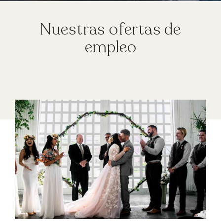
Nuestras ofertas de
GIFT BOX
empleo
RESERVE SU
EVENTO
PRIVADO/PRO