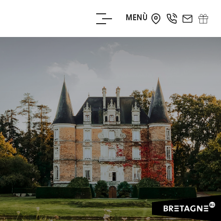
MENÙ
PRENOTA
ADESSO
PRENOTA UN
TAVOLO