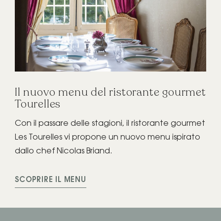
Il nuovo menu del ristorante gourmet
I n
Tourelles
Gard
Con il passare delle stagioni, il ristorante gourmet
li e
cant
Les Tourelles vi propone un nuovo menu ispirato
con
dallo chef Nicolas Briand.
SCO
SCOPRIRE IL MENU