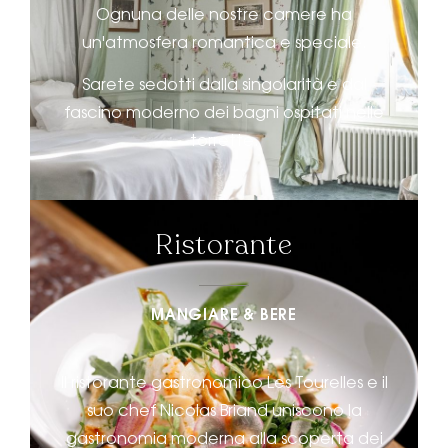
Ognuna delle nostre camere ha
un'atmosfera romantica e speciale.
Sarete sedotti dalla singolarità e dal
fascino moderno dei bagni ospitati nelle
torrette.
Ristorante
MANGIARE & BERE
Il ristorante gastronomico Les Tourelles e il
suo chef Nicolas Briand uniscono la
gastronomia moderna alla scoperta dei