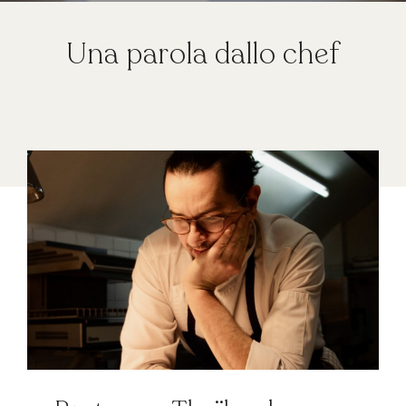
Una parola dallo chef
GIFT BOX
PRENOTA IL TUO
EVENTO
PRIVATO/PRO